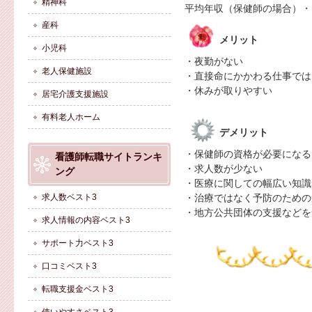
精神科
平均年収（保健師の場合）・・
産科
メリット
小児科
・夜勤がない
老人保健施設
・直接命にかかわる仕事では
・休みが取りやすい
居宅介護支援施設
有料老人ホーム
デメリット
・保健師の資格が必要になる
看護師転職サイトランキ
・求人数が少ない
ング
・医療に関しての幅広い知識
求人数ベスト3
・治療ではなく予防のための
・地方公共団体の支援などを
求人情報の内容ベスト3
サポート力ベスト3
口コミベスト3
転職支援金ベスト3