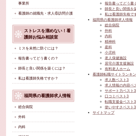
事業所
報告書ってどう書
師長と良い関係を
看護師の就職先・求人⑥訪問介護
私は看護師失格で
福岡県の看護師求人情報
総合病院
ストレスを溜めない！看
外科
内科
護師お悩み相談室
精神科
産科
ミスを未然に防ぐには？
小児科
老人保健施設
報告書ってどう書くの？
居宅介護支援施設
師長と良い関係を築くには？
有料老人ホーム
看護師転職サイトランキ
私は看護師失格ですか？
求人数ベスト3
求人情報の内容ベ
サポート力ベスト3
福岡県の看護師求人情報
口コミベスト3
転職支援金ベスト3
総合病院
使いやすさベスト3
サイトマップ
外科
内科